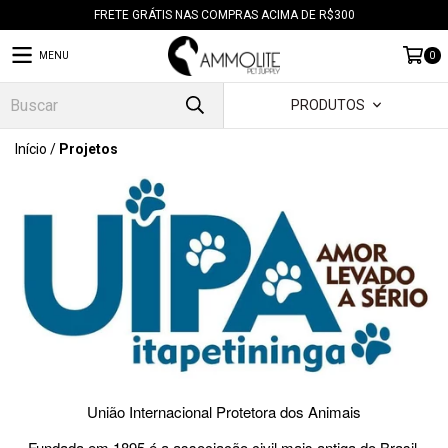
FRETE GRÁTIS NAS COMPRAS ACIMA DE R$300
MENU
0
PRODUTOS
Início
/
Projetos
União Internacional Protetora dos Animais
Fundada em 1895,é a associação civil mais antiga do Brasil,