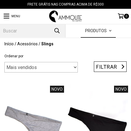
FRETE GRÁTIS NAS COMPRAS ACIMA DE R$300
MENU
0
PRODUTOS
Início
/
Acessórios
/
Slings
Ordenar por
FILTRAR
NOVO
NOVO