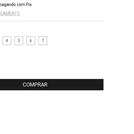
pagando com Pix
PAGAMENTO
4
5
6
7
CEP:
ALTERAR CEP