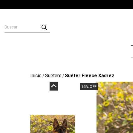
Início
Suéters
Suéter Fleece Xadrez
/
/
15
%
OFF