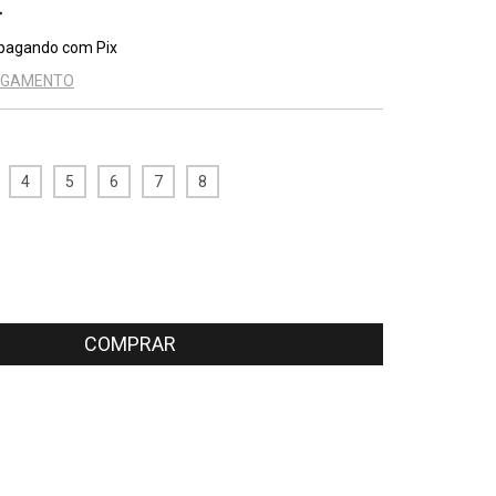
pagando com Pix
PAGAMENTO
4
5
6
7
8
CEP:
ALTERAR CEP