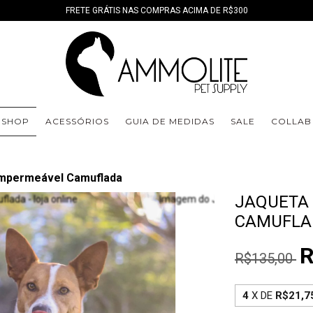
FRETE GRÁTIS NAS COMPRAS ACIMA DE R$300
SHOP
ACESSÓRIOS
GUIA DE MEDIDAS
SALE
COLLAB
Impermeável Camuflada
JAQUETA
CAMUFLA
R
R$135,00
4
X DE
R$21,7